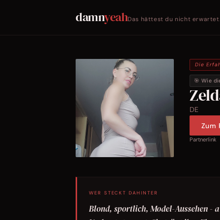
damn
yeah
Das hättest du nicht erwartet
Die Erfa
🎯 Wie di
Zel
DE
Zum P
Partnerlink
WER STECKT DAHINTER
Blond, sportlich, Model-Aussehen - a