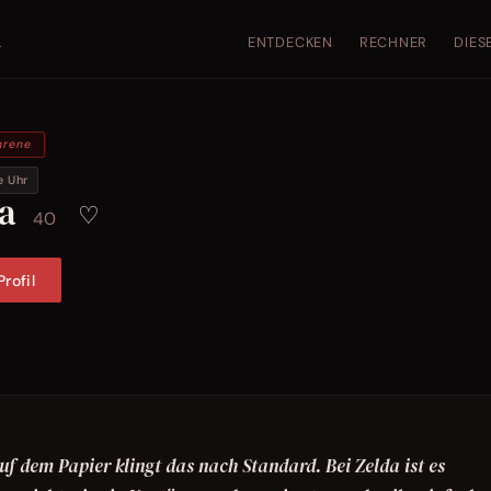
ENTDECKEN
RECHNER
DIES
.
hrene
e Uhr
da
♡
40
rofil
uf dem Papier klingt das nach Standard. Bei Zelda ist es