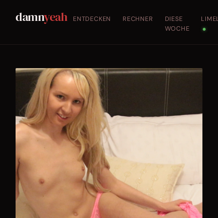
damn
yeah
ENTDECKEN
RECHNER
DIESE
LIME
WOCHE
●