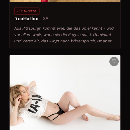
Die Direkte
AnaHathor
36
Aus Pittsburgh kommt eine, die das Spiel kennt - und
vor allem weiß, wann sie die Regeln setzt. Dominant
und verspielt, das klingt nach Widerspruch, ist aber
genau ihr Ding.
♡