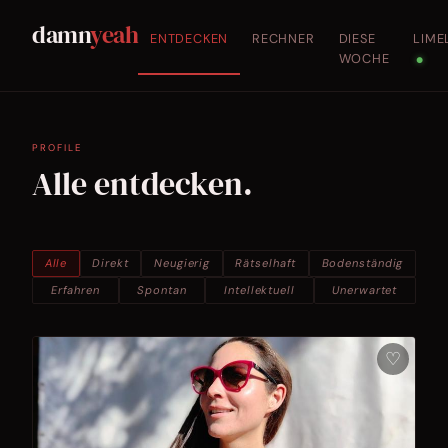
damn
yeah
ENTDECKEN
RECHNER
DIESE
LIME
WOCHE
●
PROFILE
Alle entdecken.
Alle
Direkt
Neugierig
Rätselhaft
Bodenständig
Erfahren
Spontan
Intellektuell
Unerwartet
♡