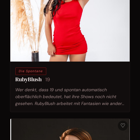
Die Spontane
RubyBlush
19
Wer denkt, dass 19 und spontan automatisch
oberflächlich bedeutet, hat ihre Shows noch nicht
gesehen. RubyBlush arbeitet mit Fantasien wie andere
mit Handwerk - präzise, durchdacht, nie zufällig.
♡