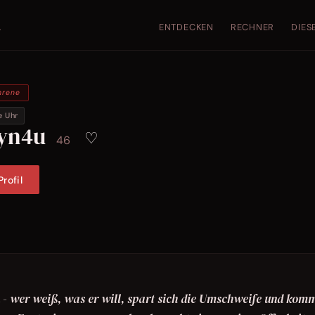
ENTDECKEN
RECHNER
DIES
.
hrene
e Uhr
lyn4u
♡
46
rofil
n - wer weiß, was er will, spart sich die Umschweife und kom