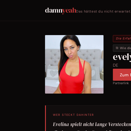
damn
yeah
Das hättest du nicht erwartet
Die Erfa
🎯 Wie di
eve
DE
Zum P
Partnerlink
WER STECKT DAHINTER
Evelina spielt nicht lange Verstecke