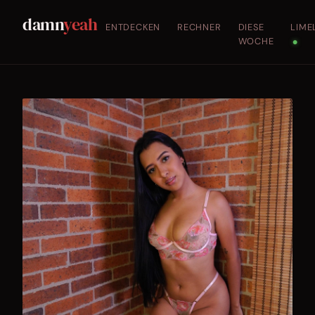
damn
yeah
ENTDECKEN
RECHNER
DIESE
LIME
WOCHE
●