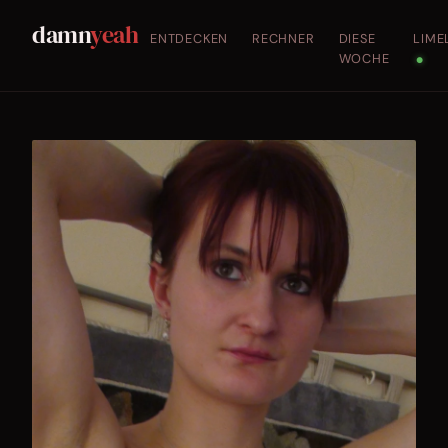
damn
yeah
ENTDECKEN
RECHNER
DIESE
LIME
WOCHE
●