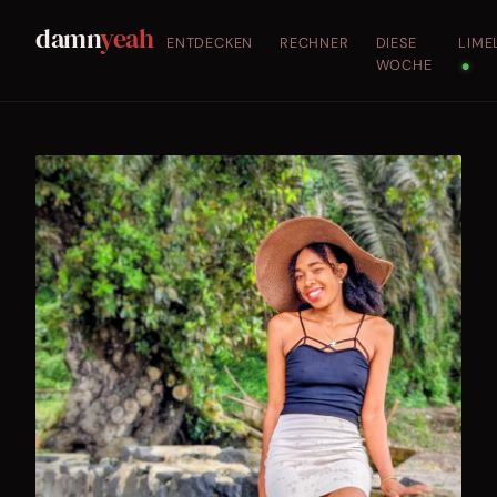
damn
yeah
ENTDECKEN
RECHNER
DIESE
LIME
WOCHE
●