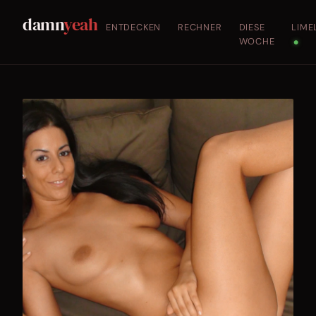
damn
yeah
ENTDECKEN
RECHNER
DIESE
LIME
WOCHE
●