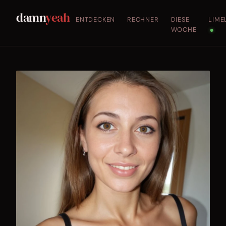
damn
yeah
ENTDECKEN
RECHNER
DIESE
LIME
WOCHE
●