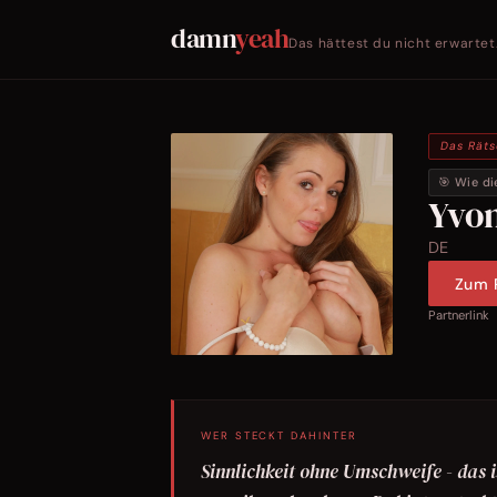
damn
yeah
Das hättest du nicht erwartet
Das Räts
🎯 Wie di
Yvo
DE
Zum P
Partnerlink
WER STECKT DAHINTER
Sinnlichkeit ohne Umschweife - das i