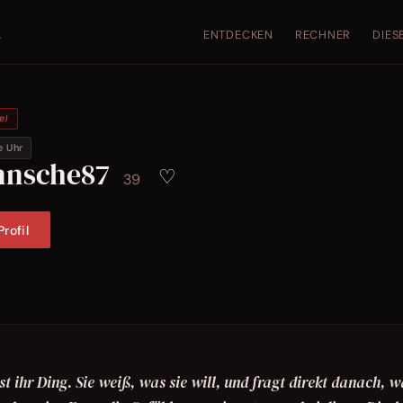
ENTDECKEN
RECHNER
DIES
.
el
e Uhr
nnsche87
♡
39
rofil
st ihr Ding. Sie weiß, was sie will, und fragt direkt danach, w