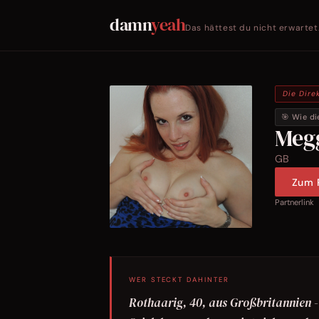
damn
yeah
Das hättest du nicht erwartet
Die Dire
🎯 Wie di
Meg
GB
Zum P
Partnerlink
WER STECKT DAHINTER
Rothaarig, 40, aus Großbritannien - 