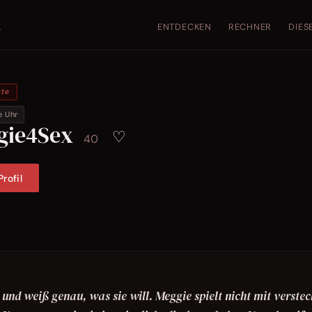
ENTDECKEN
RECHNER
DIES
.
kte
e Uhr
gie4Sex
♡
40
rofil
und weiß genau, was sie will. Meggie spielt nicht mit verstec