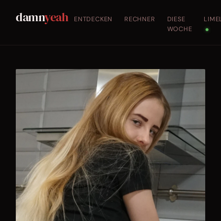
damn
yeah
ENTDECKEN
RECHNER
DIESE
LIME
WOCHE
●