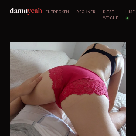
damn
yeah
ENTDECKEN
RECHNER
DIESE
LIME
WOCHE
●