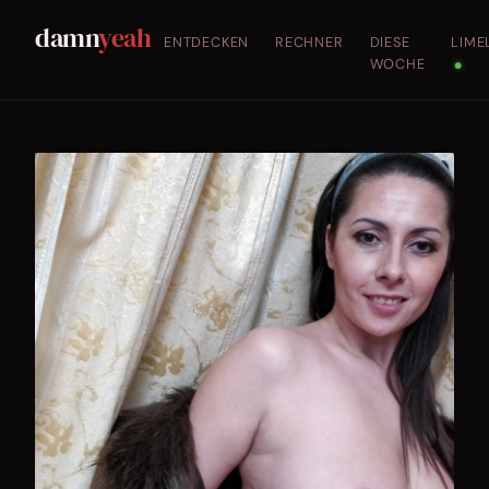
damn
yeah
ENTDECKEN
RECHNER
DIESE
LIME
WOCHE
●