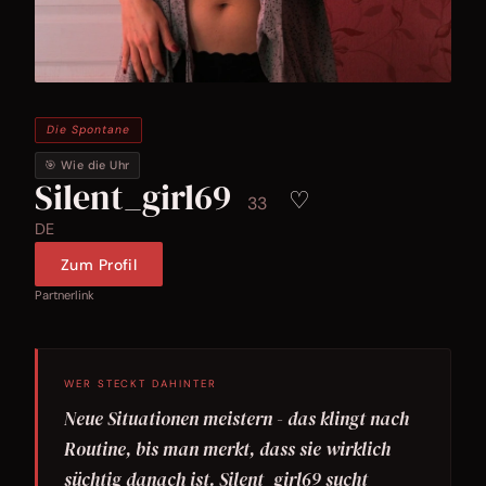
Die Spontane
🎯 Wie die Uhr
Silent_girl69
♡
33
DE
Zum Profil
Partnerlink
WER STECKT DAHINTER
Neue Situationen meistern - das klingt nach
Routine, bis man merkt, dass sie wirklich
süchtig danach ist. Silent_girl69 sucht