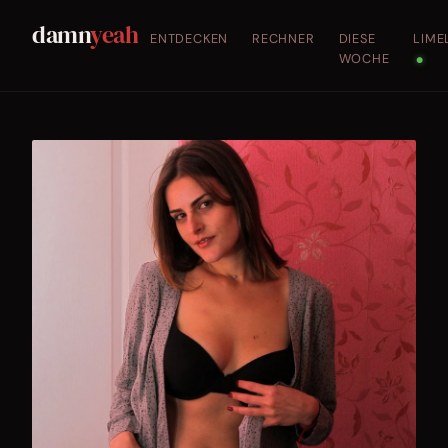
damn
yeah
ENTDECKEN
RECHNER
DIESE
LIME
WOCHE
●