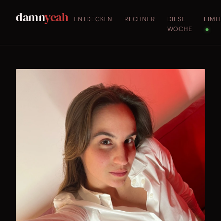
damn
yeah
ENTDECKEN
RECHNER
DIESE
LIME
WOCHE
●