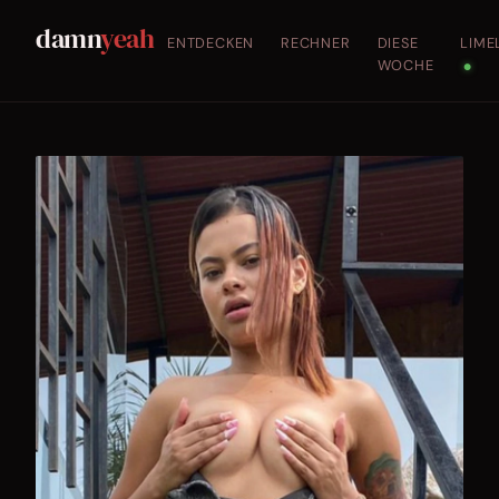
damn
yeah
ENTDECKEN
RECHNER
DIESE
LIME
WOCHE
●