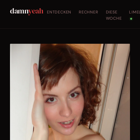
damn
yeah
ENTDECKEN
RECHNER
DIESE
LIME
WOCHE
●