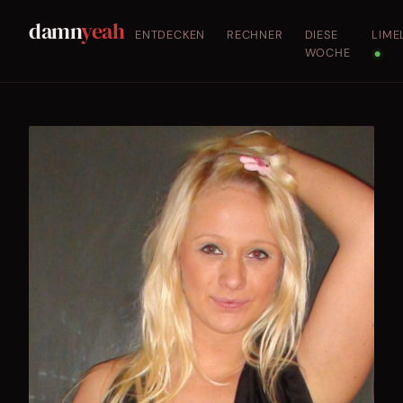
damn
yeah
ENTDECKEN
RECHNER
DIESE
LIME
WOCHE
●