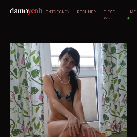
damn
yeah
ENTDECKEN
RECHNER
DIESE
LIME
WOCHE
●