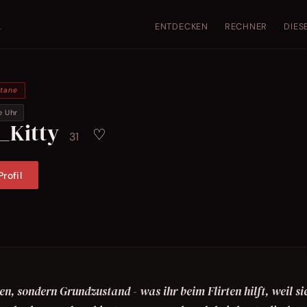
ENTDECKEN
RECHNER
DIES
.
ntane
e Uhr
_Kitty
♡
31
rofil
en, sondern Grundzustand - was ihr beim Flirten hilft, weil si