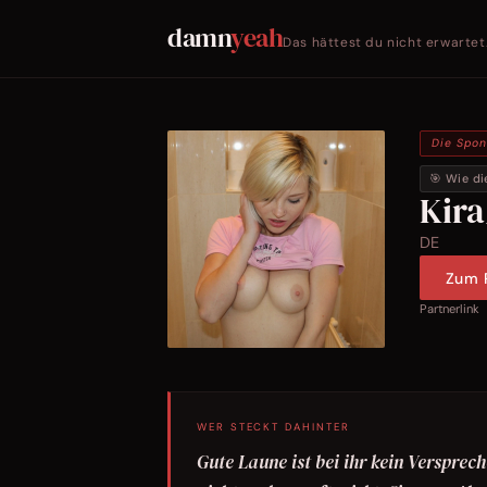
damn
yeah
Das hättest du nicht erwartet
Die Spo
🎯 Wie di
Kira
DE
Zum P
Partnerlink
WER STECKT DAHINTER
Gute Laune ist bei ihr kein Versprech