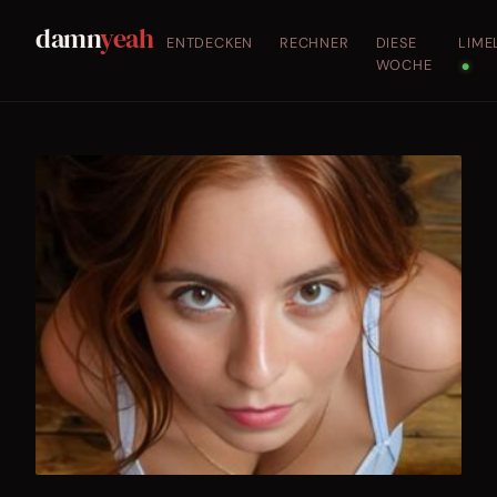
damn
yeah
ENTDECKEN
RECHNER
DIESE
LIME
WOCHE
●