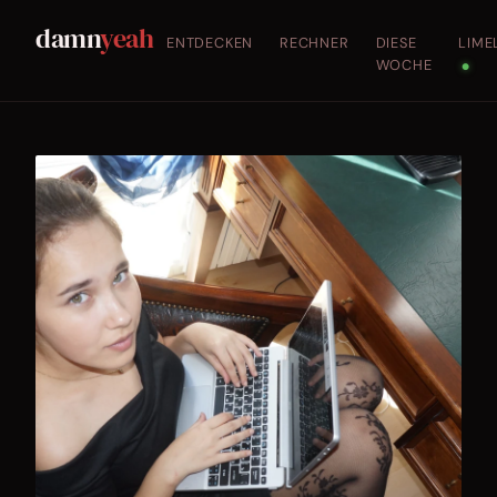
damn
yeah
ENTDECKEN
RECHNER
DIESE
LIME
WOCHE
●