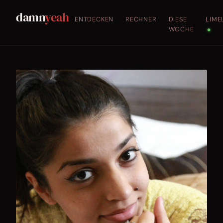
damn
yeah
ENTDECKEN
RECHNER
DIESE
LIME
WOCHE
●