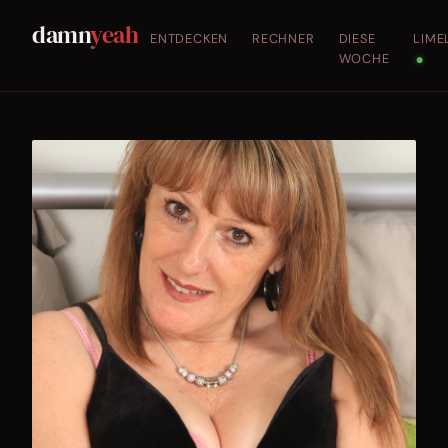
damn
yeah
ENTDECKEN
RECHNER
DIESE
LIME
WOCHE
●