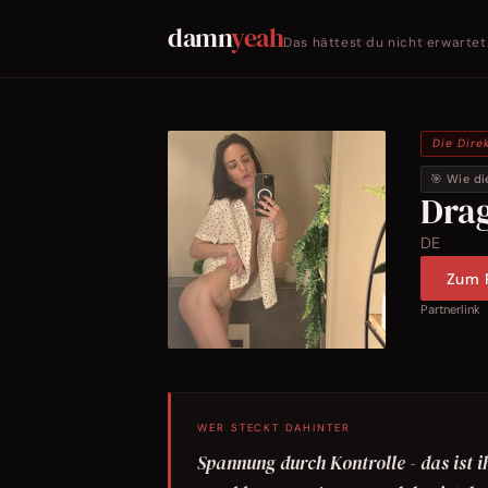
damn
yeah
Das hättest du nicht erwartet
Die Dire
🎯 Wie di
Dra
DE
Zum P
Partnerlink
WER STECKT DAHINTER
Spannung durch Kontrolle - das ist i