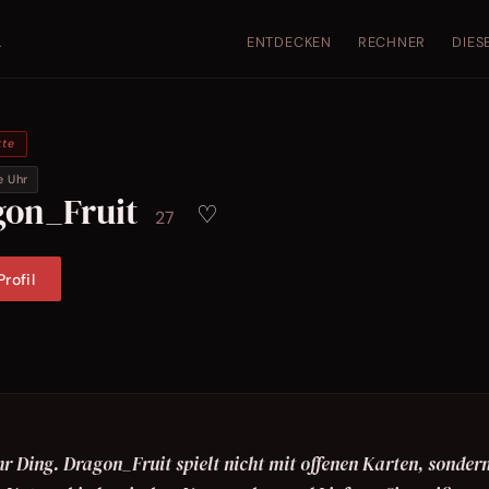
ENTDECKEN
RECHNER
DIES
.
kte
e Uhr
gon_Fruit
♡
27
rofil
hr Ding. Dragon_Fruit spielt nicht mit offenen Karten, sonder