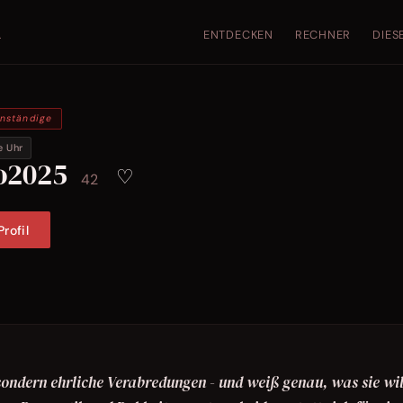
ENTDECKEN
RECHNER
DIES
.
enständige
e Uhr
o2025
♡
42
rofil
ondern ehrliche Verabredungen - und weiß genau, was sie wil