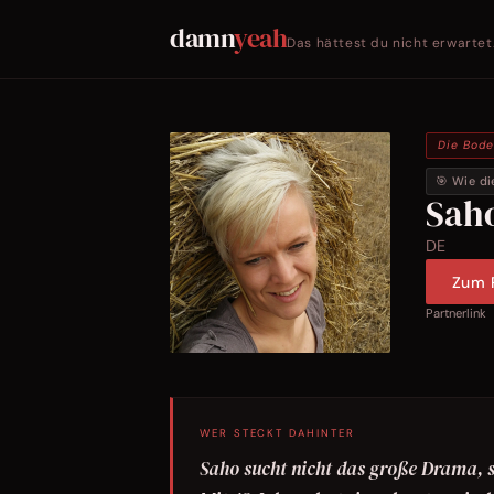
damn
yeah
Das hättest du nicht erwartet
Die Bod
🎯 Wie di
Sah
DE
Zum P
Partnerlink
WER STECKT DAHINTER
Saho sucht nicht das große Drama, s