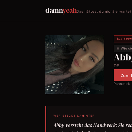
damn
yeah
Das hättest du nicht erwartet
Die Spo
🎯 Wie di
Abb
DE
Zum P
Partnerlink
WER STECKT DAHINTER
Abby versteht das Handwerk: Sie red