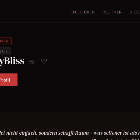
ENTDECKEN
RECHNER
DIES
.
ntane
e Uhr
yBliss
♡
22
rofil
et nicht einfach, sondern schafft Raum - was seltener ist als