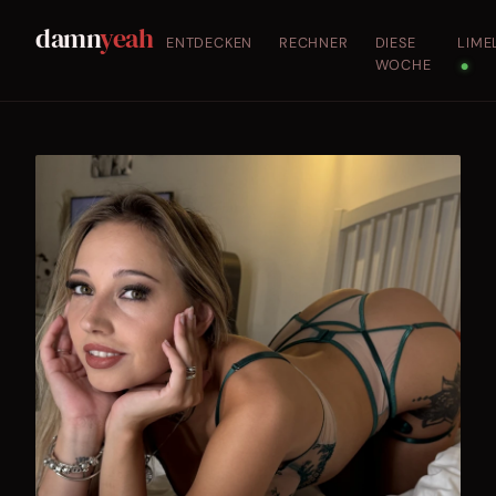
damn
yeah
ENTDECKEN
RECHNER
DIESE
LIME
WOCHE
●