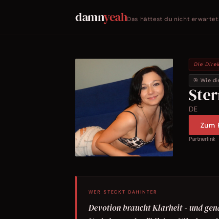
damn
yeah
Das hättest du nicht erwartet
Die Dire
🎯 Wie di
Ste
DE
Zum P
Partnerlink
WER STECKT DAHINTER
Devotion braucht Klarheit - und genau