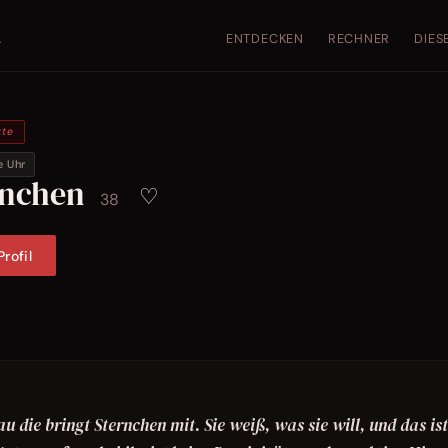
ENTDECKEN
RECHNER
DIES
.
kte
e Uhr
rnchen
♡
38
rofil
 die bringt Sternchen mit. Sie weiß, was sie will, und das ist