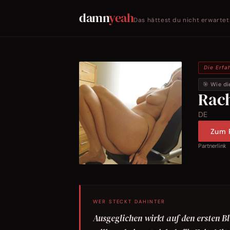
damn
yeah
Das hättest du nicht erwartet
Die Erfa
🎯 Wie di
Rac
DE
Zum P
Partnerlink
WER STECKT DAHINTER
Ausgeglichen wirkt auf den ersten Bli