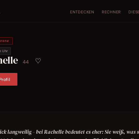
ENTDECKEN
RECHNER
DIES
.
hrene
e Uhr
helle
♡
44
rofil
ck langweilig - bei Rachelle bedeutet es eher: Sie weiß, was s