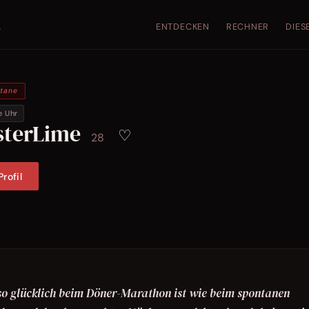
ENTDECKEN
RECHNER
DIES
.
ntane
e Uhr
sterLime
♡
28
rofil
auso glücklich beim Döner-Marathon ist wie beim spontanen