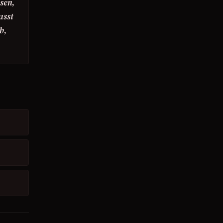
sen,
asst
b,