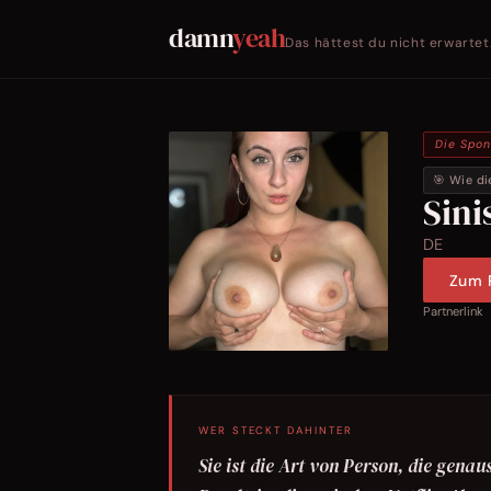
damn
yeah
Das hättest du nicht erwartet
Die Spo
🎯 Wie di
Sini
DE
Zum P
Partnerlink
WER STECKT DAHINTER
Sie ist die Art von Person, die gen