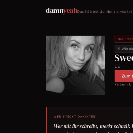
damn
yeah
Das hättest du nicht erwartet
Die Erfa
🎯 Wie di
Swe
DE
Zum P
Partnerlink
WER STECKT DAHINTER
Wer mit ihr schreibt, merkt schnell: 