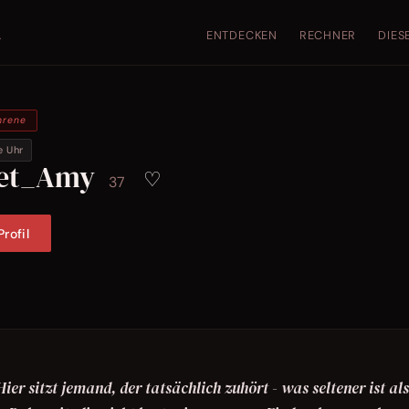
ENTDECKEN
RECHNER
DIES
.
hrene
e Uhr
et_Amy
♡
37
rofil
Hier sitzt jemand, der tatsächlich zuhört - was seltener ist als