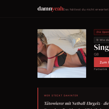
damn
yeah
Das hättest du nicht erwartet
Die Spo
🎯 Wie di
Sin
GB
Zum P
Partnerlink
WER STECKT DAHINTER
Tätowierer mit Netball-Ehrgeiz - di