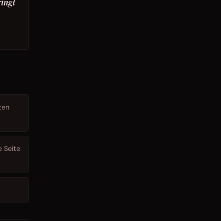
ringt
ten
 Seite