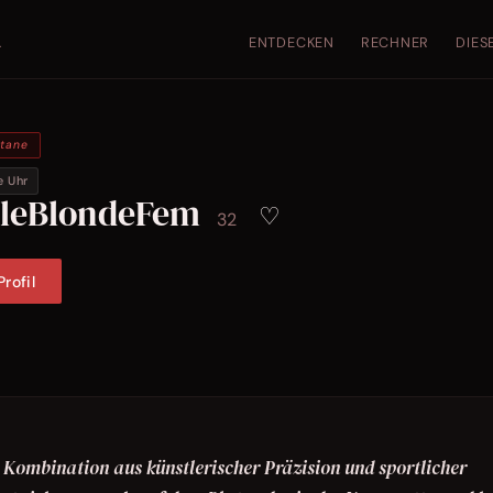
ENTDECKEN
RECHNER
DIES
.
ntane
e Uhr
gleBlondeFem
♡
32
rofil
e Kombination aus künstlerischer Präzision und sportlicher