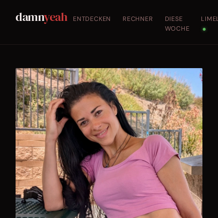
damn
yeah
ENTDECKEN
RECHNER
DIESE
LIME
WOCHE
●