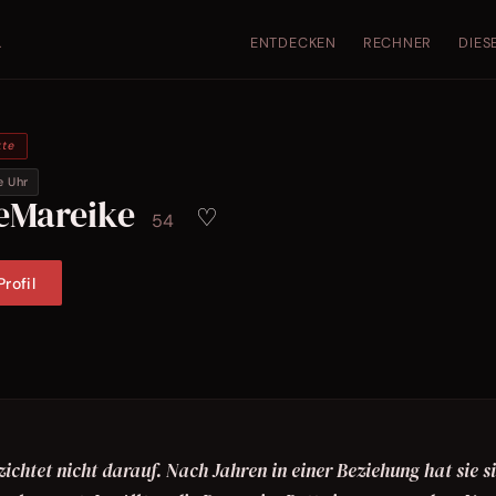
ENTDECKEN
RECHNER
DIES
.
kte
e Uhr
leMareike
♡
54
rofil
zichtet nicht darauf. Nach Jahren in einer Beziehung hat sie s