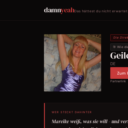
damn
yeah
Das hättest du nicht erwartet
Die Dire
🎯 Wie di
Gei
DE
Zum P
Partnerlink
WER STECKT DAHINTER
Mareike weiß, was sie will - und ver