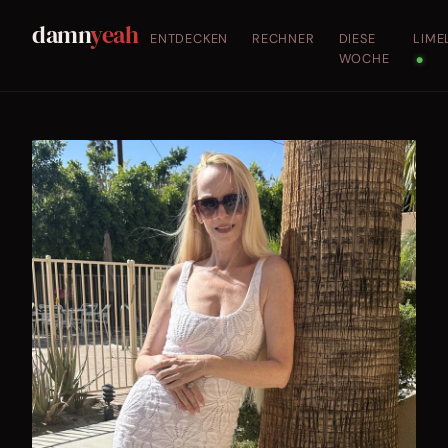
damn
yeah
ENTDECKEN
RECHNER
DIESE
LIME
WOCHE
●