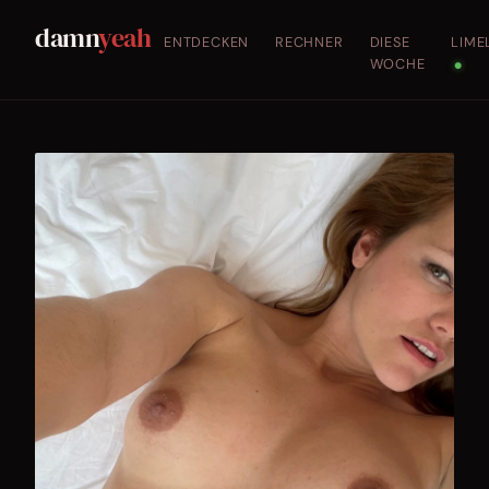
damn
yeah
ENTDECKEN
RECHNER
DIESE
LIME
WOCHE
●