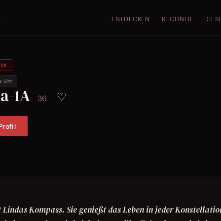
ENTDECKEN
RECHNER
DIES
.
kte
e Uhr
da-1A
♡
36
rofil
t Lindas Kompass. Sie genießt das Leben in jeder Konstellatio