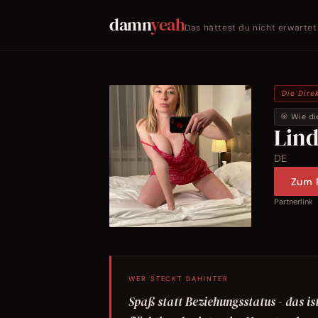
damn
yeah
Das hättest du nicht erwartet
Die Dire
🎯 Wie di
Lin
DE
Zum P
Partnerlink
WER STECKT DAHINTER
Spaß statt Beziehungsstatus - das is