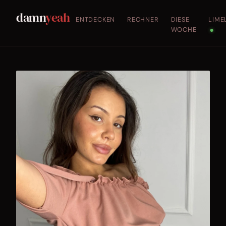
damn
yeah
ENTDECKEN
RECHNER
DIESE
LIME
WOCHE
●