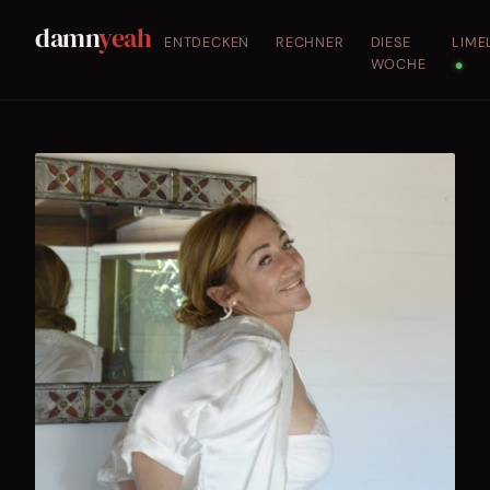
damn
yeah
ENTDECKEN
RECHNER
DIESE
LIME
WOCHE
●