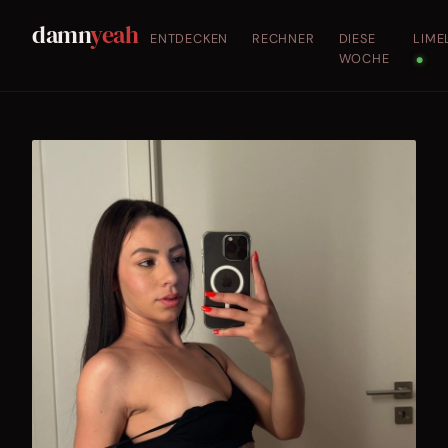
damn
yeah
ENTDECKEN
RECHNER
DIESE
LIME
WOCHE
●