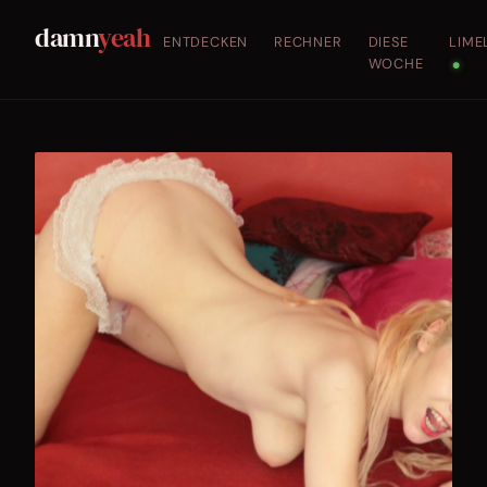
damn
yeah
ENTDECKEN
RECHNER
DIESE
LIME
WOCHE
●