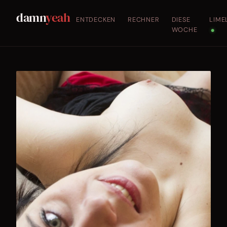
damn
yeah
ENTDECKEN
RECHNER
DIESE
LIME
WOCHE
●