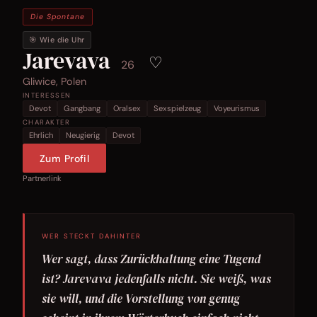
Die Spontane
🎯 Wie die Uhr
Jarevava
♡
26
Gliwice, Polen
INTERESSEN
Devot
Gangbang
Oralsex
Sexspielzeug
Voyeurismus
CHARAKTER
Ehrlich
Neugierig
Devot
Zum Profil
Partnerlink
WER STECKT DAHINTER
Wer sagt, dass Zurückhaltung eine Tugend
ist? Jarevava jedenfalls nicht. Sie weiß, was
sie will, und die Vorstellung von genug