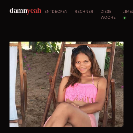
damn
yeah
ENTDECKEN
RECHNER
DIESE
LIME
WOCHE
●