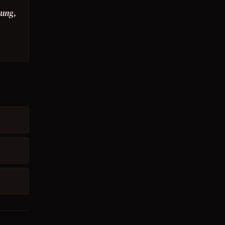
tung,