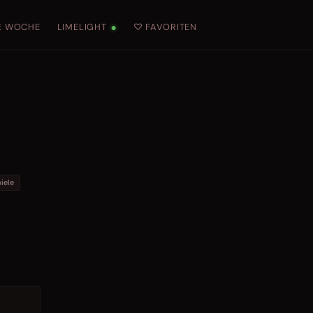
E WOCHE
LIMELIGHT
♡ FAVORITEN
●
iele