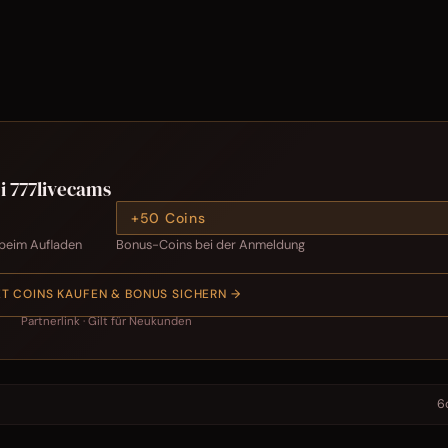
i 777livecams
+50 Coins
 beim Aufladen
Bonus-Coins bei der Anmeldung
ZT COINS KAUFEN & BONUS SICHERN →
Partnerlink · Gilt für Neukunden
6