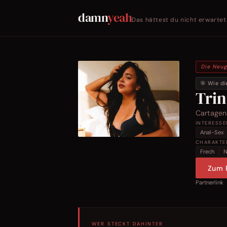
damn
yeah
Das hättest du nicht erwartet
Die Neug
🎯 Wie di
Trin
Cartagen
INTERESSE
Anal-Sex
CHARAKTE
Frech
N
Zum P
Partnerlink
WER STECKT DAHINTER