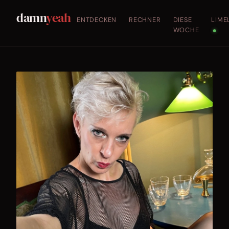
damn
yeah
ENTDECKEN
RECHNER
DIESE
LIME
WOCHE
●