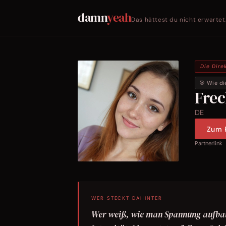
damn
yeah
Das hättest du nicht erwartet
Die Dire
🎯 Wie di
Fre
DE
Zum P
Partnerlink
WER STECKT DAHINTER
Wer weiß, wie man Spannung aufbaut