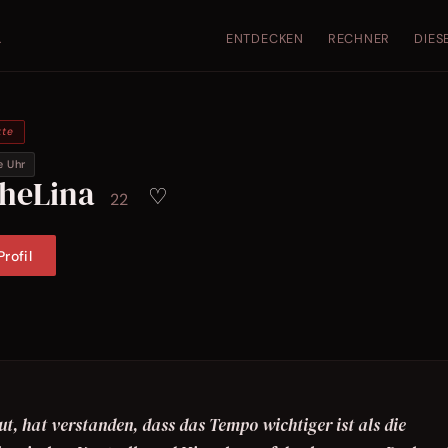
ENTDECKEN
RECHNER
DIES
.
kte
e Uhr
cheLina
♡
22
rofil
, hat verstanden, dass das Tempo wichtiger ist als die