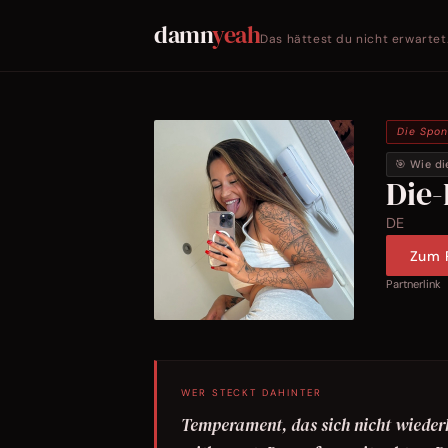
damn
yeah
Das hättest du nicht erwartet
Die Spo
🎯 Wie di
Die-
DE
Zum P
Partnerlink
WER STECKT DAHINTER
Temperament, das sich nicht wiederh