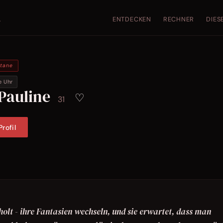
ENTDECKEN
RECHNER
DIES
.
ntane
e Uhr
Pauline
♡
31
rofil
olt - ihre Fantasien wechseln, und sie erwartet, dass man