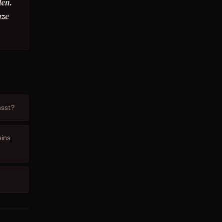
en.
nze
asst?
eins