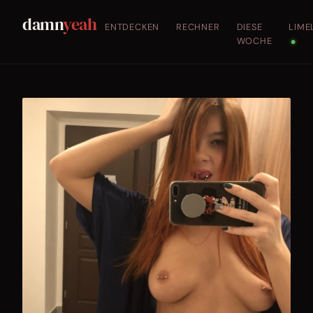
damn
yeah
ENTDECKEN
RECHNER
DIESE
LIME
WOCHE
●